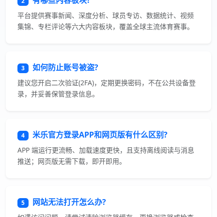
2
平台提供赛事新闻、深度分析、球员专访、数据统计、视频
集锦、专栏评论等六大内容板块，覆盖全球主流体育赛事。
如何防止账号被盗?
3
建议您开启二次验证(2FA)，定期更换密码，不在公共设备登
录，并妥善保管登录信息。
米乐官方登录APP和网页版有什么区别?
4
APP 端运行更流畅、加载速度更快，且支持离线阅读与消息
推送；网页版无需下载，即开即用。
网站无法打开怎么办?
5