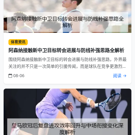
体育资讯
阿森纳接触新中卫目标转会进展与防线补强思路全解析
围绕阿森纳接触新中卫目标的转会进展与防线补强思路，外界最
关注的并不只是一次简单的引援传闻，而是球队在竞争更激烈的
赛季背景下，如何通过更精准的阵容调整来提升整体稳定性。近
08-06
阅读 →
年来，阿森纳在进攻端的表现已经具...