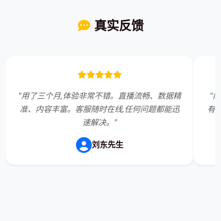
真实反馈
"用了三个月,体验非常不错。直播流畅、数据精
"
准、内容丰富。客服随时在线,任何问题都能迅
有
速解决。"
刘东先生