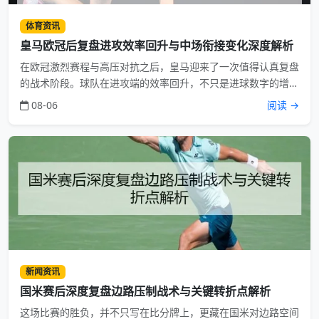
体育资讯
皇马欧冠后复盘进攻效率回升与中场衔接变化深度解析
在欧冠激烈赛程与高压对抗之后，皇马迎来了一次值得认真复盘
的战术阶段。球队在进攻端的效率回升，不只是进球数字的增
加，更体现在射门质量、推进速度以及临门一脚的果断性上。与
08-06
阅读 →
此同时，中场衔接的变化也悄然重塑了...
新闻资讯
国米赛后深度复盘边路压制战术与关键转折点解析
这场比赛的胜负，并不只写在比分牌上，更藏在国米对边路空间