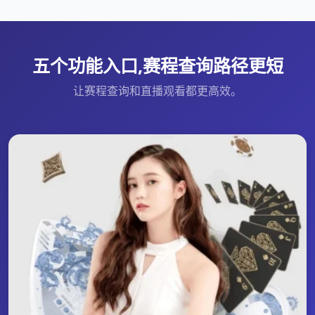
五个功能入口,赛程查询路径更短
让赛程查询和直播观看都更高效。