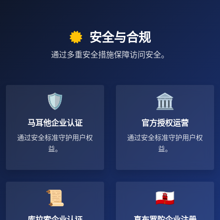
安全与合规
通过多重安全措施保障访问安全。
🛡
🏛
马耳他企业认证
官方授权运营
通过安全标准守护用户权
通过安全标准守护用户权
益。
益。
📜
🇬🇮
库拉索企业认证
直布罗陀企业注册