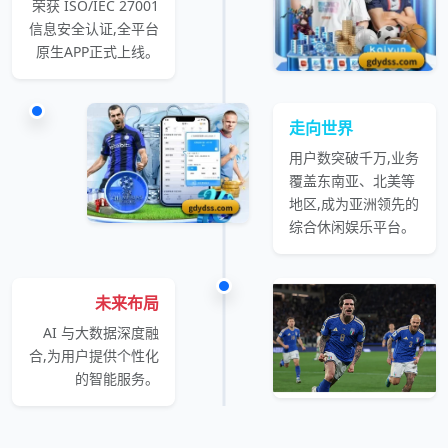
荣获 ISO/IEC 27001
信息安全认证,全平台
原生APP正式上线。
走向世界
用户数突破千万,业务
覆盖东南亚、北美等
地区,成为亚洲领先的
综合休闲娱乐平台。
未来布局
AI 与大数据深度融
合,为用户提供个性化
的智能服务。