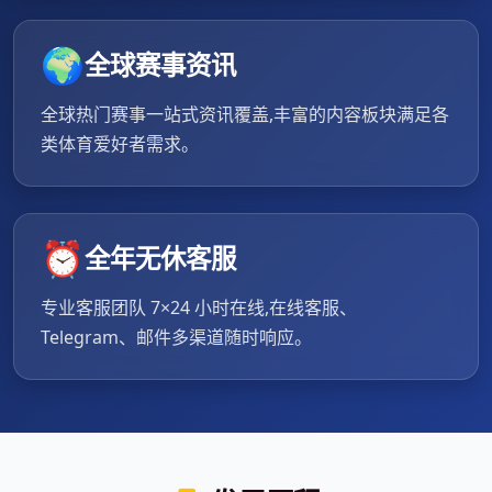
🌍
全球赛事资讯
全球热门赛事一站式资讯覆盖,丰富的内容板块满足各
类体育爱好者需求。
⏰
全年无休客服
专业客服团队 7×24 小时在线,在线客服、
Telegram、邮件多渠道随时响应。