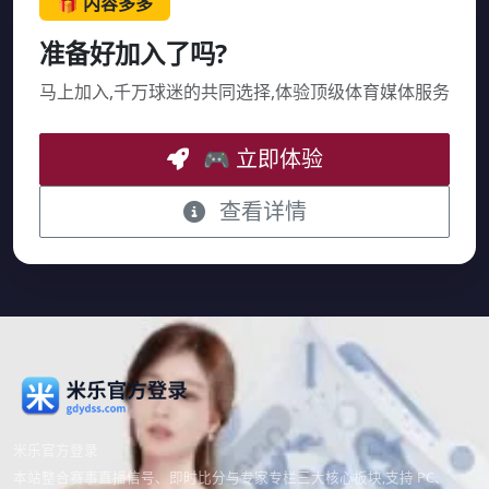
🎁 内容多多
准备好加入了吗?
马上加入,千万球迷的共同选择,体验顶级体育媒体服务
🎮 立即体验
查看详情
米乐官方登录
本站整合赛事直播信号、即时比分与专家专栏三大核心板块,支持 PC、