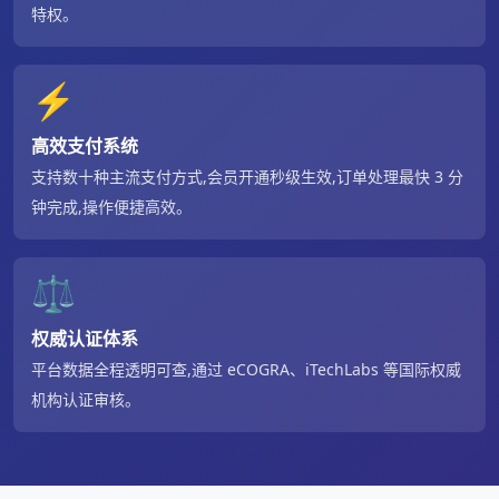
特权。
⚡
高效支付系统
支持数十种主流支付方式,会员开通秒级生效,订单处理最快 3 分
钟完成,操作便捷高效。
⚖️
权威认证体系
平台数据全程透明可查,通过 eCOGRA、iTechLabs 等国际权威
机构认证审核。